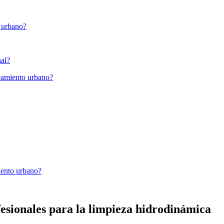
o urbano?
nal?
neamiento urbano?
iento urbano?
esionales para la limpieza hidrodinámica