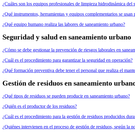
¿Cuáles son los equipos profesionales de limpieza hidrodinámica del
¿Qué instrumentos, herramientas y equipos complementarios se usan p
¿Qué equipo humano realiza las labores de saneamiento urbano?
Seguridad y salud en saneamiento urbano
¿Cómo se debe gestionar la prevención de riesgos laborales en sanea
¿Cuál es el procedimiento para garantizar la seguridad en operación?
¿Qué formación preventiva debe tener el personal que realiza el man
Gestión de residuos en saneamiento urban
¿Qué tipos de residuos se pueden producir en saneamiento urbano?
¿Quién es el productor de los residuos?
¿Cuál es el procedimiento para la gestión de residuos producidos dur
¿Quiénes intervienen en el proceso de gestión de residuos, según la n