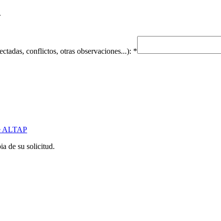
.
ctadas, conflictos, otras observaciones...):
*
 de ALTAP
a de su solicitud.