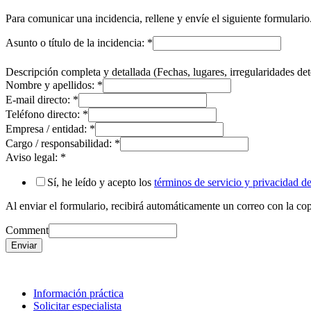
Para comunicar una incidencia, rellene y envíe el siguiente formulario
Asunto o título de la incidencia:
*
Descripción completa y detallada (Fechas, lugares, irregularidades dete
Nombre y apellidos:
*
E-mail directo:
*
Teléfono directo:
*
Empresa / entidad:
*
Cargo / responsabilidad:
*
Aviso legal:
*
Sí, he leído y acepto los
términos de servicio y privacidad
Al enviar el formulario, recibirá automáticamente un correo con la copi
Comment
Enviar
Información práctica
Solicitar especialista