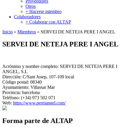
Proveedores
Otros
+ Hacerse miembro
Colaboradores
+ Colaborar con ALTAP
Inicio
»
Miembros
»
SERVEI DE NETEJA PERE I ANGEL
SERVEI DE NETEJA PERE I ANGEL
Acrónimo y nombre completo:
SERVEI DE NETEJA PERE I
ANGEL, S.L
Dirección:
C/Sant Josep, 107-109 local
Código postal:
08340
Ayuntamiento:
Villassar Mar
Provincia:
barcelona
Teléfono:
(+34) 973 502 071
Web:
https://www.pereiangel.com/
Forma parte de ALTAP