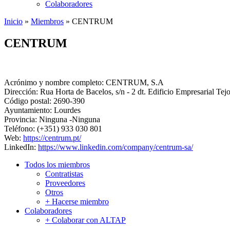
Colaboradores
Inicio
»
Miembros
»
CENTRUM
CENTRUM
Acrónimo y nombre completo:
CENTRUM, S.A
Dirección:
Rua Horta de Bacelos, s/n - 2 dt. Edificio Empresarial Tej
Código postal:
2690-390
Ayuntamiento:
Lourdes
Provincia:
Ninguna -Ninguna
Teléfono:
(+351) 933 030 801
Web:
https://centrum.pt/
LinkedIn:
https://www.linkedin.com/company/centrum-sa/
Todos los miembros
Contratistas
Proveedores
Otros
+ Hacerse miembro
Colaboradores
+ Colaborar con ALTAP