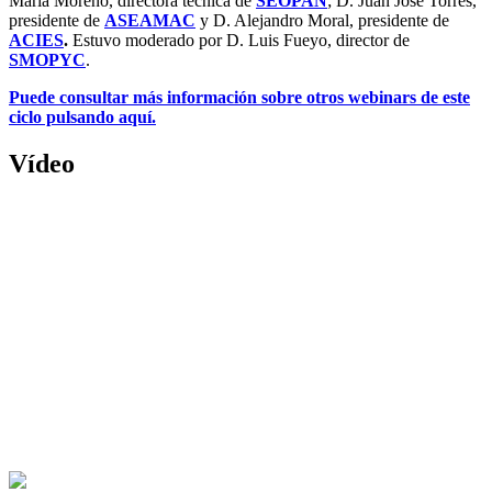
María Moreno, directora técnica de
SEOPAN
; D. Juan José Torres,
presidente de
ASEAMAC
y D. Alejandro Moral, presidente de
ACIES
.
Estuvo moderado por D. Luis Fueyo, director de
SMOPYC
.
Puede consultar más información sobre otros webinars de este
ciclo pulsando aquí.
Vídeo