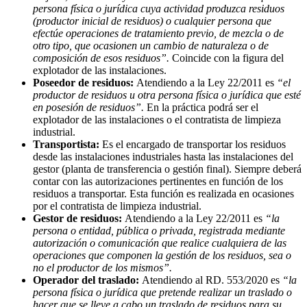
persona física o jurídica cuya actividad produzca residuos
(productor inicial de residuos) o cualquier persona que
efectúe operaciones de tratamiento previo, de mezcla o de
otro tipo, que ocasionen un cambio de naturaleza o de
composición de esos residuos”.
Coincide con la figura del
explotador de las instalaciones.
Poseedor de residuos:
Atendiendo a la Ley 22/2011 es
“el
productor de residuos u otra persona física o jurídica que esté
en posesión de residuos”.
En la práctica podrá ser el
explotador de las instalaciones o el contratista de limpieza
industrial.
Transportista:
Es el encargado de transportar los residuos
desde las instalaciones industriales hasta las instalaciones del
gestor (planta de transferencia o gestión final). Siempre deberá
con­tar con las autorizaciones pertinentes en función de los
residuos a transportar. Esta función es realizada en ocasiones
por el contratista de limpieza industrial.
Gestor de residuos:
Atendiendo a la Ley 22/2011 es
“la
persona o entidad, pública o privada, re­gistrada mediante
autorización o comunicación que realice cualquiera de las
operaciones que com­ponen la gestión de los residuos, sea o
no el productor de los mismos”.
Operador del traslado:
Atendiendo al RD. 553/2020 es
“la
persona física o jurídica que pretende realizar un traslado o
hacer que se lleve a cabo un traslado de residuos para su